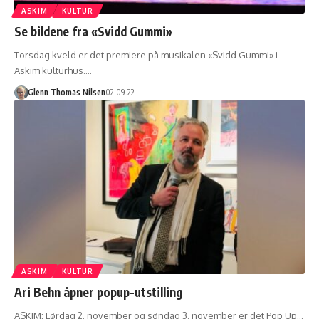
ASKIM
KULTUR
Se bildene fra «Svidd Gummi»
Torsdag kveld er det premiere på musikalen «Svidd Gummi» i
Askim kulturhus.…
Glenn Thomas Nilsen
02.09.22
ASKIM
KULTUR
Ari Behn åpner popup-utstilling
ASKIM: Lørdag 2. november og søndag 3. november er det Pop Up…