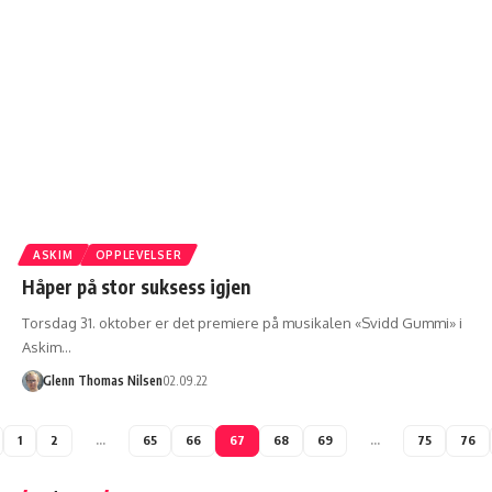
ASKIM
OPPLEVELSER
Håper på stor suksess igjen
Torsdag 31. oktober er det premiere på musikalen «Svidd Gummi» i
Askim…
Glenn Thomas Nilsen
02.09.22
1
2
…
65
66
67
68
69
…
75
76