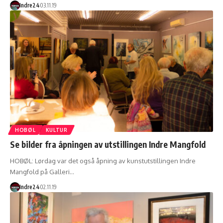
Indre24
03.11.19
HOBØL
KULTUR
Se bilder fra åpningen av utstillingen Indre Mangfold
HOBØL: Lørdag var det også åpning av kunstutstillingen Indre
Mangfold på Galleri…
Indre24
02.11.19