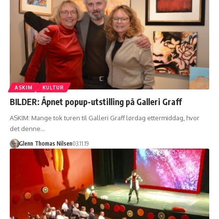
ASKIM
KULTUR
BILDER: Åpnet popup-utstilling på Galleri Graff
ASKIM: Mange tok turen til Galleri Graff lørdag ettermiddag, hvor
det denne…
Glenn Thomas Nilsen
03.11.19