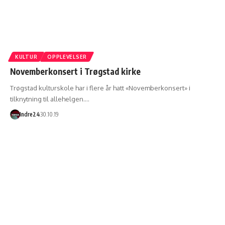
KULTUR
OPPLEVELSER
Novemberkonsert i Trøgstad kirke
Trøgstad kulturskole har i flere år hatt «Novemberkonsert» i
tilknytning til allehelgen.…
Indre24
30.10.19