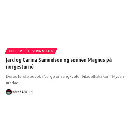
KULTUR
LESERINNLEGG
Jard og Carina Samuelson og sønnen Magnus på
norgesturné
Deres første besøk i Norge er sangkveld i Filadelfiakirken i Mysen
tirsdag…
Indre24
28.11.19