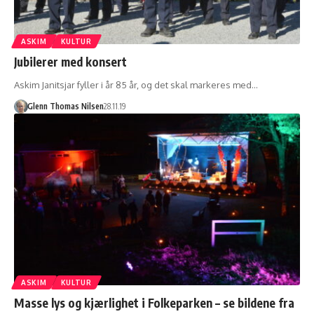
ASKIM
KULTUR
Jubilerer med konsert
Askim Janitsjar fyller i år 85 år, og det skal markeres med…
Glenn Thomas Nilsen
28.11.19
ASKIM
KULTUR
Masse lys og kjærlighet i Folkeparken – se bildene fra