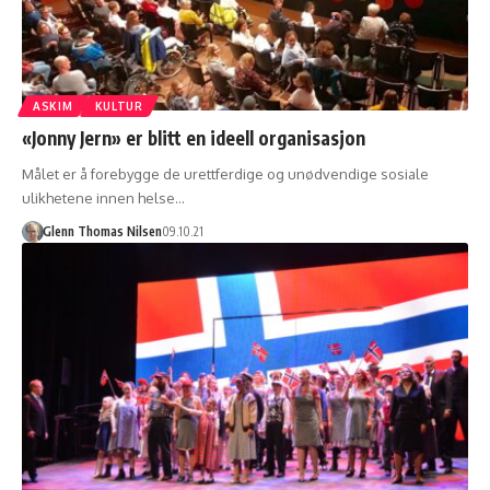
ASKIM
KULTUR
«Jonny Jern» er blitt en ideell organisasjon
Målet er å forebygge de urettferdige og unødvendige sosiale
ulikhetene innen helse…
Glenn Thomas Nilsen
09.10.21