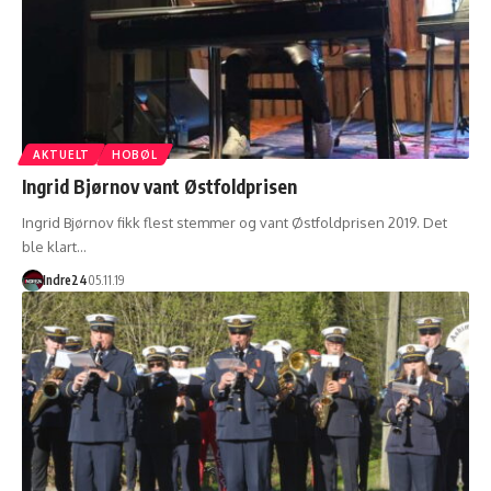
AKTUELT
HOBØL
Ingrid Bjørnov vant Østfoldprisen
Ingrid Bjørnov fikk flest stemmer og vant Østfoldprisen 2019. Det
ble klart…
Indre24
05.11.19