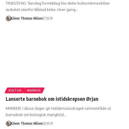
TRØGSTAD: Søndag formiddag ble dette kulturminneskiltet
avduket utenfor Båstad kirke. Hver gang…
Glenn Thomas Nilsen
27.10.19
KULTUR
MARKER
Lanserte barnebok om istidskrepsen Ørjan
MARKER: I disse dager gir Haldenvassdraget vannområde ut
barnebok om biologisk mangfold…
Glenn Thomas Nilsen
26.10.19