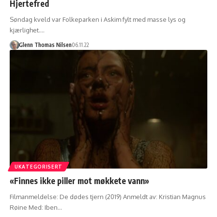
Hjertefred
Søndag kveld var Folkeparken i Askim fylt med masse lys og
kjærlighet.…
Glenn Thomas Nilsen
06.11.22
UKATEGORISERT
«Finnes ikke piller mot møkkete vann»
Filmanmeldelse: De dødes tjern (2019) Anmeldt av: Kristian Magnus
Røine Med: Iben…