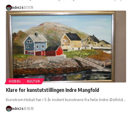
Indre24
01.11.19
HOBØL
KULTUR
Klare for kunstutstillingen Indre Mangfold
Kunstrom Hobøl har i 5 år invitert kunstnere fra hele Indre Østfold…
Indre24
31.10.19