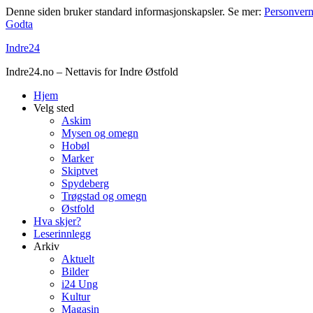
Denne siden bruker standard informasjonskapsler. Se mer:
Personvern
Godta
Indre24
Indre24.no – Nettavis for Indre Østfold
Hjem
Velg sted
Askim
Mysen og omegn
Hobøl
Marker
Skiptvet
Spydeberg
Trøgstad og omegn
Østfold
Hva skjer?
Leserinnlegg
Arkiv
Aktuelt
Bilder
i24 Ung
Kultur
Magasin