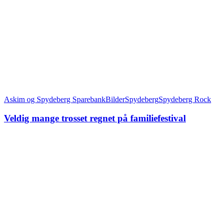
Askim og Spydeberg Sparebank
Bilder
Spydeberg
Spydeberg Rock
Veldig mange trosset regnet på familiefestival