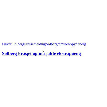
Oliver Solberg
Pressemelding
Solbergfamilien
Spydeberg
Solberg krasjet og må jakte ekstrapoeng