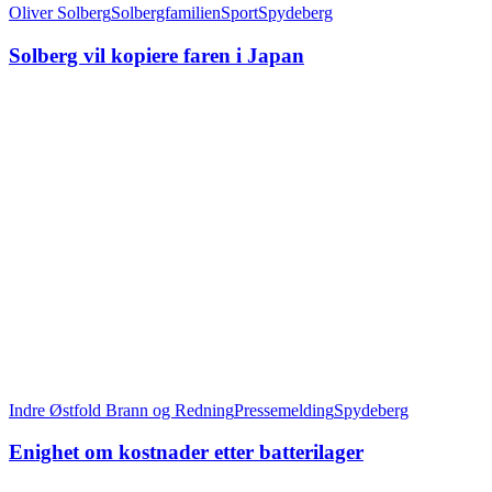
Oliver Solberg
Solbergfamilien
Sport
Spydeberg
Solberg vil kopiere faren i Japan
Indre Østfold Brann og Redning
Pressemelding
Spydeberg
Enighet om kostnader etter batterilager