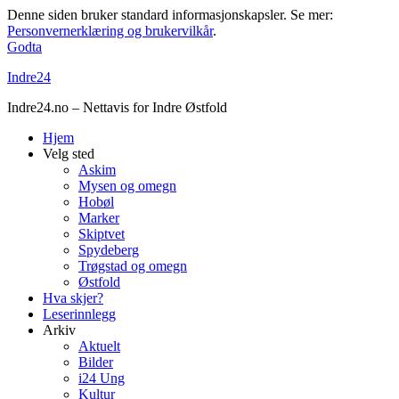
Denne siden bruker standard informasjonskapsler. Se mer:
Personvernerklæring og brukervilkår
.
Godta
Indre24
Indre24.no – Nettavis for Indre Østfold
Hjem
Velg sted
Askim
Mysen og omegn
Hobøl
Marker
Skiptvet
Spydeberg
Trøgstad og omegn
Østfold
Hva skjer?
Leserinnlegg
Arkiv
Aktuelt
Bilder
i24 Ung
Kultur