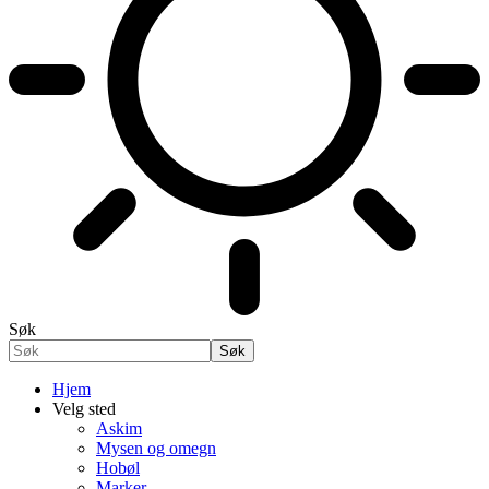
Søk
Hjem
Velg sted
Askim
Mysen og omegn
Hobøl
Marker