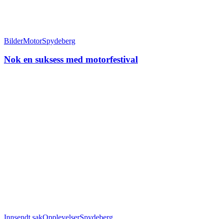
Bilder
Motor
Spydeberg
Nok en suksess med motorfestival
Innsendt sak
Opplevelser
Spydeberg