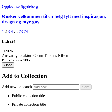
Opplevelser
Spydeberg
Ønsker velkommen til en helg fylt med inspirasjon,
design og mye gøy
1
2
3
4
…
73
74
Indre24
©2026
Ansvarlig redaktør: Glenn Thomas Nilsen
ISSN: 2535-7085
Close
Add to Collection
Add new or search
Public collection title
Private collection title