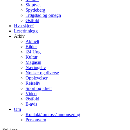
Skiptvet
Spydeberg
Trøgstad og omegn
Østfold
Hva skjer?
Leserinnlegg
Arkiv
Aktuelt
Bilder
i24 Ung
Kultur
Magasin
Næringsliv
Notiser og diverse
Opplevelser
Reiseliv
Sport og idrett
Video
Østfold
E-avis
Om
Kontakt/ om oss/ annonsering
Personvern
Følg oss