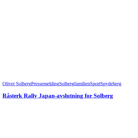
Oliver Solberg
Pressemelding
Solbergfamilien
Sport
Spydeberg
Råsterk Rally Japan-avslutning for Solberg