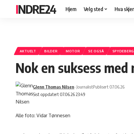
INDRE24
Hjem
Velg sted
Hva skje
AKTUELT
BILDER
MOTOR
SE OGSÅ
SPYDEBERG
Nok en suksess med 
Glenn Thomas Nilsen
- Journalist
Publisert 07.06.26
Sist oppdatert 07.06.26 23:49
Alle foto: Vidar Tønnesen