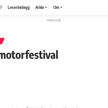
r?
Leserinnlegg
Arkiv
Om
ANNONSE
motorfestival