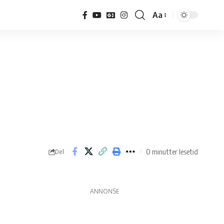
Aa
Endre
skriftstørrelse
0 minutter lesetid
Del
ANNONSE