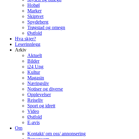
Hobøl
Marker
Skiptvet
Spydeberg
Trøgstad og omegn
Østfold
Hva skjer?
Leserinnlegg
Arkiv
Aktuelt
Bilder
i24 Ung
Kultur
Magasin
Næringsliv
Notiser og diverse
Opplevelser
Reiseliv
Sport og idrett
Video
Østfold
E-avis
Om
Kontakt/ om oss/ annonsering