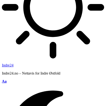
Indre24
Indre24.no – Nettavis for Indre Østfold
Endre
Aa
skriftstørrelse