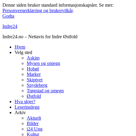
Denne siden bruker standard informasjonskapsler. Se mer:
Personvernerklæring og brukervilkår
.
Godta
Indre24
Indre24.no – Nettavis for Indre Østfold
Hjem
Velg sted
Askim
Mysen og omegn
Hobøl
Marker
Skiptvet
Spydeberg
Trøgstad og omegn
Østfold
Hva skjer?
Leserinnlegg
Arkiv
Aktuelt
Bilder
i24 Ung
Kultur