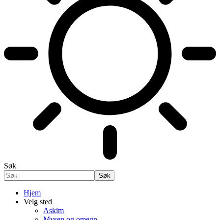
Søk
Hjem
Velg sted
Askim
Mysen og omegn