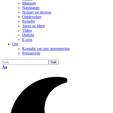
Magasin
Næringsliv
Notiser og diverse
Opplevelser
Reiseliv
Sport og idrett
Video
Østfold
E-avis
Om
Kontakt/ om oss/ annonsering
Personvern
Endre
Aa
skriftstørrelse