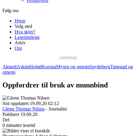
Personvern
Følg oss
Hjem
Velg sted
Hva skjer?
Leserinnlegg
Arkiv
Om
ANNONSE
Aktuelt
Askim
Hobøl
Korona
Mysen og omegn
Spydeberg
Trøgstad og
omegn
Oppfordrer til bruk av munnbind
Sist oppdatert 19.09.20 02:12
Glenn Thomas Nilsen
- Journalist
Publisert 19.09.20
Del
0 minutter lesetid