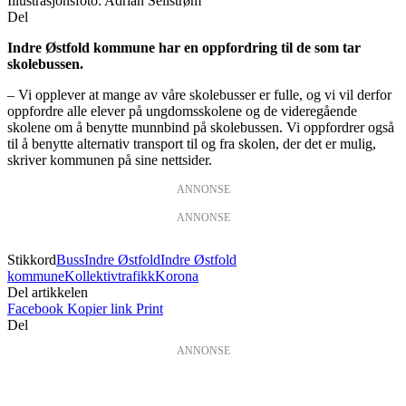
Illustrasjonsfoto: Adrian Sellstrøm
Del
Indre Østfold kommune har en oppfordring til de som tar
skolebussen.
– Vi opplever at mange av våre skolebusser er fulle, og vi vil derfor
oppfordre alle elever på ungdomsskolene og de videregående
skolene om å benytte munnbind på skolebussen. Vi oppfordrer også
til å benytte alternativ transport til og fra skolen, der det er mulig,
skriver kommunen på sine nettsider.
ANNONSE
ANNONSE
Stikkord
Buss
Indre Østfold
Indre Østfold
kommune
Kollektivtrafikk
Korona
Del artikkelen
Facebook
Kopier link
Print
Del
ANNONSE