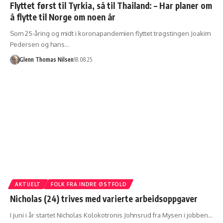
Flyttet først til Tyrkia, så til Thailand: – Har planer om
å flytte til Norge om noen år
Som 25-åring og midt i koronapandemien flyttet trøgstingen Joakim
Pedersen og hans…
Glenn Thomas Nilsen
18.08.25
AKTUELT
FOLK FRA INDRE ØSTFOLD
Nicholas (24) trives med varierte arbeidsoppgaver
I juni i år startet Nicholas Kolokotronis Johnsrud fra Mysen i jobben…