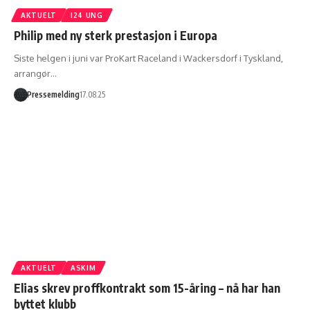
AKTUELT
I24 UNG
Philip med ny sterk prestasjon i Europa
Siste helgen i juni var ProKart Raceland i Wackersdorf i Tyskland,
arrangør…
Pressemelding
17.08.25
AKTUELT
ASKIM
Elias skrev proffkontrakt som 15-åring – nå har han
byttet klubb