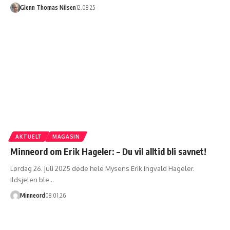
Glenn Thomas Nilsen
12.08.25
AKTUELT
MAGASIN
Minneord om Erik Hageler: – Du vil alltid bli savnet!
Lørdag 26. juli 2025 døde hele Mysens Erik Ingvald Hageler.
Ildsjelen ble…
Minneord
08.01.26