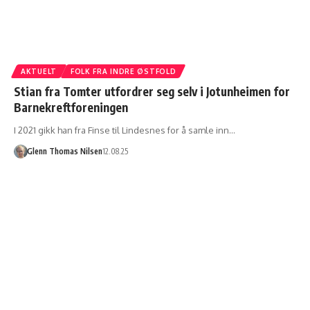
AKTUELT
FOLK FRA INDRE ØSTFOLD
Stian fra Tomter utfordrer seg selv i Jotunheimen for
Barnekreftforeningen
I 2021 gikk han fra Finse til Lindesnes for å samle inn…
Glenn Thomas Nilsen
12.08.25