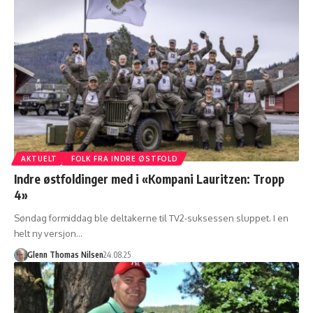
AKTUELT
FOLK FRA INDRE ØSTFOLD
Indre østfoldinger med i «Kompani Lauritzen: Tropp
4»
Søndag formiddag ble deltakerne til TV2-suksessen sluppet. I en
helt ny versjon…
Glenn Thomas Nilsen
24.08.25