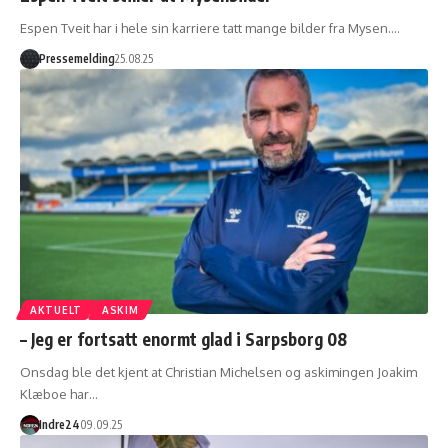
Espen Tveit har i hele sin karriere tatt mange bilder fra Mysen.…
Pressemelding
25.08.25
AKTUELT
ASKIM
– Jeg er fortsatt enormt glad i Sarpsborg 08
Onsdag ble det kjent at Christian Michelsen og askimingen Joakim
Klæboe har…
Indre24
09.09.25