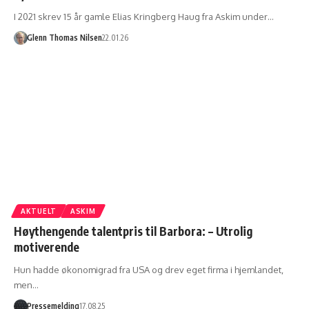
I 2021 skrev 15 år gamle Elias Kringberg Haug fra Askim under…
Glenn Thomas Nilsen
22.01.26
AKTUELT
ASKIM
Høythengende talentpris til Barbora: – Utrolig
motiverende
Hun hadde økonomigrad fra USA og drev eget firma i hjemlandet,
men…
Pressemelding
17.08.25