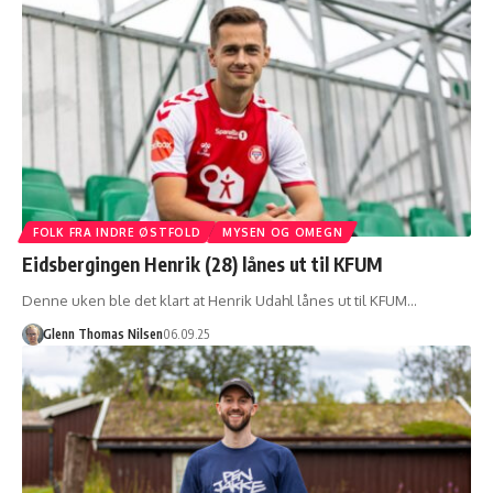
FOLK FRA INDRE ØSTFOLD
MYSEN OG OMEGN
Eidsbergingen Henrik (28) lånes ut til KFUM
Denne uken ble det klart at Henrik Udahl lånes ut til KFUM…
Glenn Thomas Nilsen
06.09.25