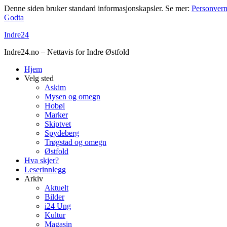
Denne siden bruker standard informasjonskapsler. Se mer:
Personvern
Godta
Indre24
Indre24.no – Nettavis for Indre Østfold
Hjem
Velg sted
Askim
Mysen og omegn
Hobøl
Marker
Skiptvet
Spydeberg
Trøgstad og omegn
Østfold
Hva skjer?
Leserinnlegg
Arkiv
Aktuelt
Bilder
i24 Ung
Kultur
Magasin