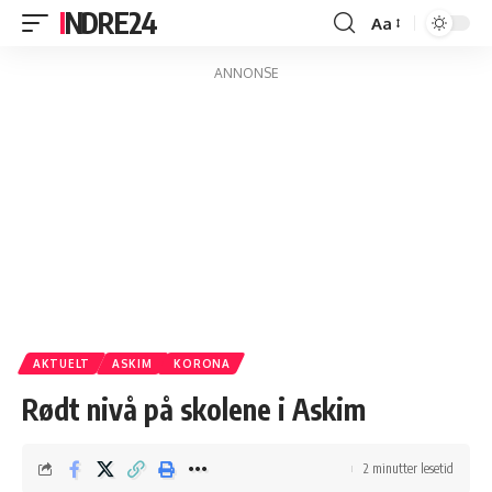
INDRE24
Aa
Endre
skriftstørrelse
ANNONSE
AKTUELT
ASKIM
KORONA
Rødt nivå på skolene i Askim
2 minutter lesetid