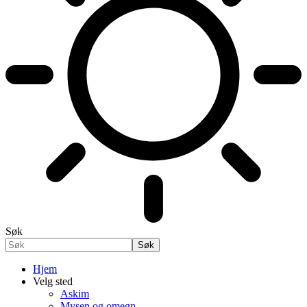
Søk
Hjem
Velg sted
Askim
Mysen og omegn