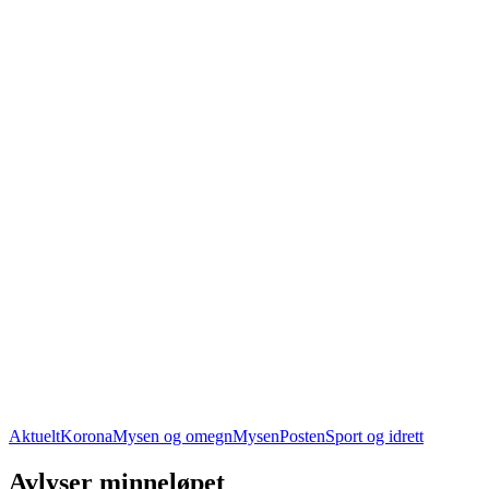
Aktuelt
Korona
Mysen og omegn
MysenPosten
Sport og idrett
Avlyser minneløpet