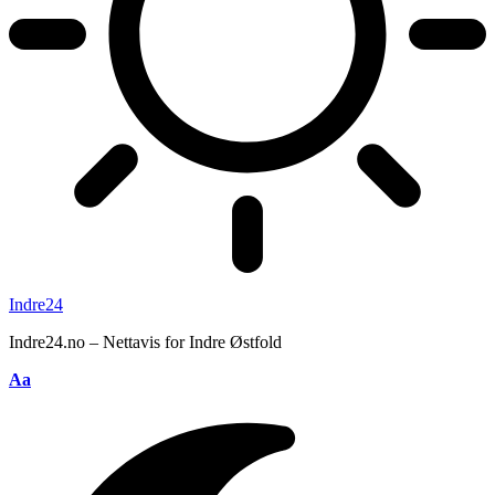
Indre24
Indre24.no – Nettavis for Indre Østfold
Endre
Aa
skriftstørrelse