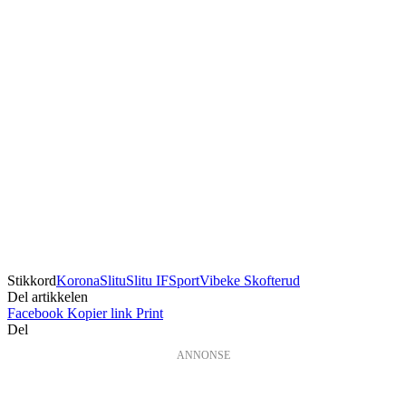
Stikkord
Korona
Slitu
Slitu IF
Sport
Vibeke Skofterud
Del artikkelen
Facebook
Kopier link
Print
Del
ANNONSE