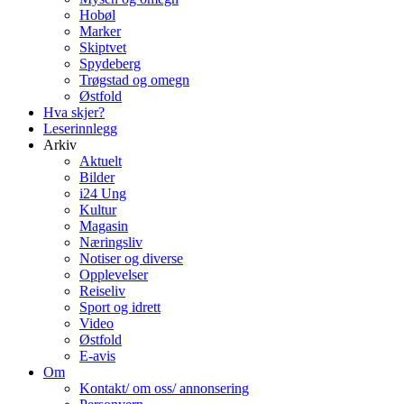
Hobøl
Marker
Skiptvet
Spydeberg
Trøgstad og omegn
Østfold
Hva skjer?
Leserinnlegg
Arkiv
Aktuelt
Bilder
i24 Ung
Kultur
Magasin
Næringsliv
Notiser og diverse
Opplevelser
Reiseliv
Sport og idrett
Video
Østfold
E-avis
Om
Kontakt/ om oss/ annonsering