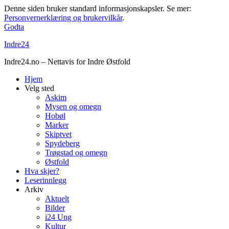
Denne siden bruker standard informasjonskapsler. Se mer:
Personvernerklæring og brukervilkår
.
Godta
Indre24
Indre24.no – Nettavis for Indre Østfold
Hjem
Velg sted
Askim
Mysen og omegn
Hobøl
Marker
Skiptvet
Spydeberg
Trøgstad og omegn
Østfold
Hva skjer?
Leserinnlegg
Arkiv
Aktuelt
Bilder
i24 Ung
Kultur