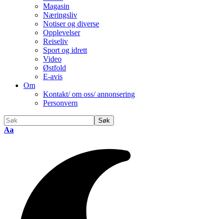
Magasin
Næringsliv
Notiser og diverse
Opplevelser
Reiseliv
Sport og idrett
Video
Østfold
E-avis
Om
Kontakt/ om oss/ annonsering
Personvern
Endre
Aa
skriftstørrelse