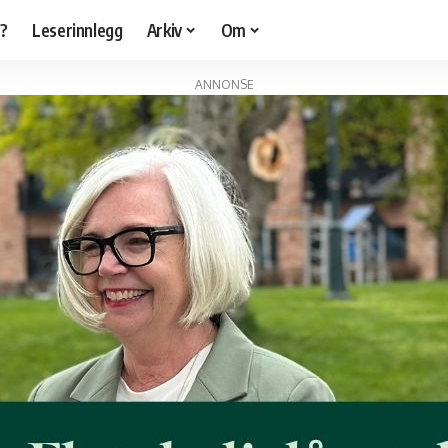
r?
Leserinnlegg
Arkiv
Om
ANNONSE