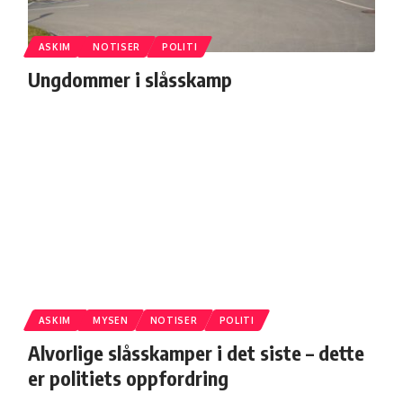
ASKIM
NOTISER
POLITI
Ungdommer i slåsskamp
ASKIM
MYSEN
NOTISER
POLITI
Alvorlige slåsskamper i det siste – dette
er politiets oppfordring