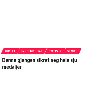
IDRETT
INNSENDT SAK
NOTISER
SPORT
Denne gjengen sikret seg hele sju
medaljer