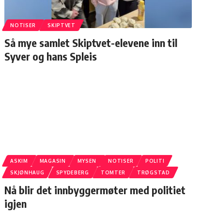
NOTISER
SKIPTVET
Så mye samlet Skiptvet-elevene inn til
Syver og hans Spleis
ASKIM
MAGASIN
MYSEN
NOTISER
POLITI
SKJØNHAUG
SPYDEBERG
TOMTER
TRØGSTAD
Nå blir det innbyggermøter med politiet
igjen