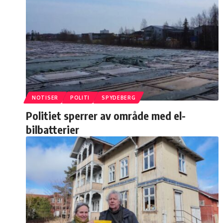
NOTISER
POLITI
SPYDEBERG
Politiet sperrer av område med el-
bilbatterier