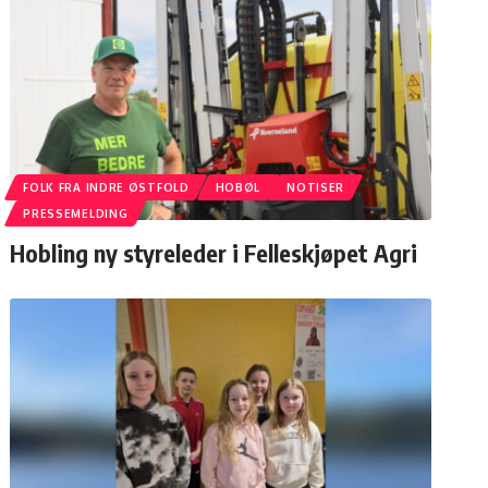
FOLK FRA INDRE ØSTFOLD
HOBØL
NOTISER
PRESSEMELDING
Hobling ny styreleder i Felleskjøpet Agri