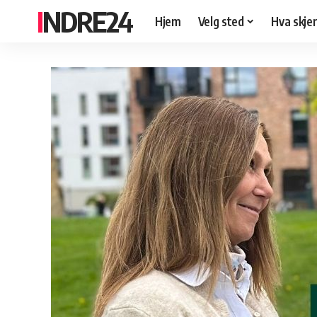
INDRE24
Hjem
Velg sted
Hva skje