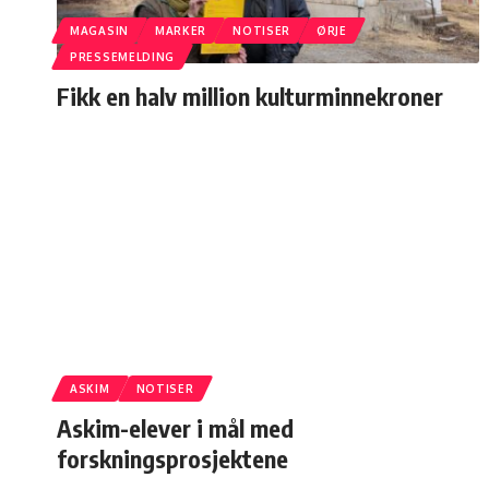
MAGASIN
MARKER
NOTISER
ØRJE
PRESSEMELDING
Fikk en halv million kulturminnekroner
ASKIM
NOTISER
Askim-elever i mål med
forskningsprosjektene