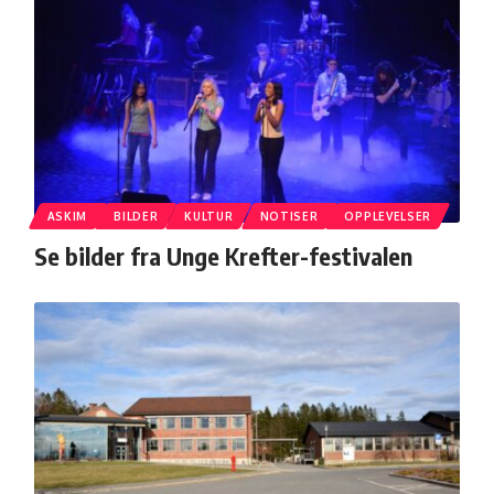
ASKIM
BILDER
KULTUR
NOTISER
OPPLEVELSER
Se bilder fra Unge Krefter-festivalen