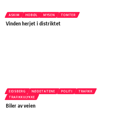
ASKIM
HOBØL
MYSEN
TOMTER
Vinden herjet i distriktet
EIDSBERG
NØDETATENE
POLITI
TRAFIKK
TRAFIKKULYKKE
Biler av veien