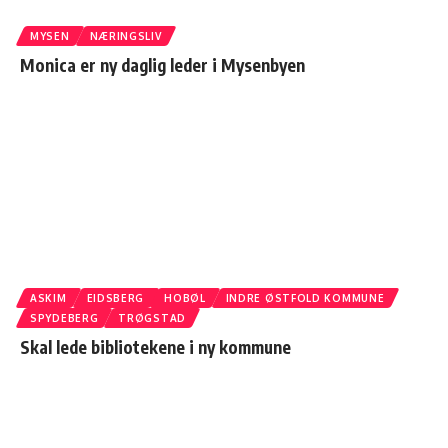
MYSEN
NÆRINGSLIV
Monica er ny daglig leder i Mysenbyen
ASKIM
EIDSBERG
HOBØL
INDRE ØSTFOLD KOMMUNE
SPYDEBERG
TRØGSTAD
Skal lede bibliotekene i ny kommune