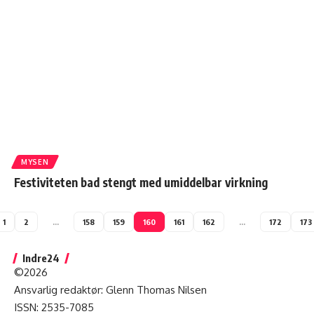
MYSEN
Festiviteten bad stengt med umiddelbar virkning
1
2
…
158
159
160
161
162
…
172
173
Indre24
©2026
Ansvarlig redaktør: Glenn Thomas Nilsen
ISSN: 2535-7085