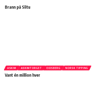
Brann på Slitu
ASKIM
ASKIMTORGET
EIDSBERG
NORSK TIPPING
Vant én million hver